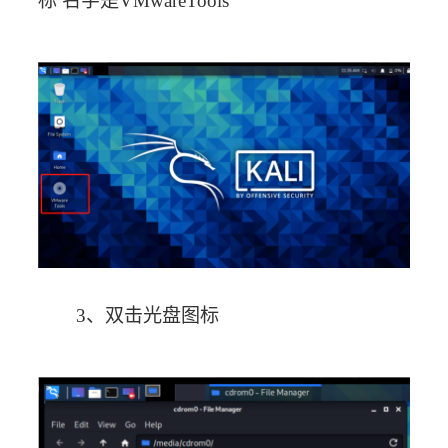
标 名字是VMwareTools
3、双击光盘图标